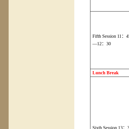
Fifth Session 11
：
4
—12
：
30
Lunch Break
Sixth Session 13
：