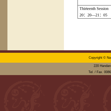
Thirteenth Session
20
：
20—21
：
05
Copyright © Nat
220 Handan 
Tel. / Fax. 00