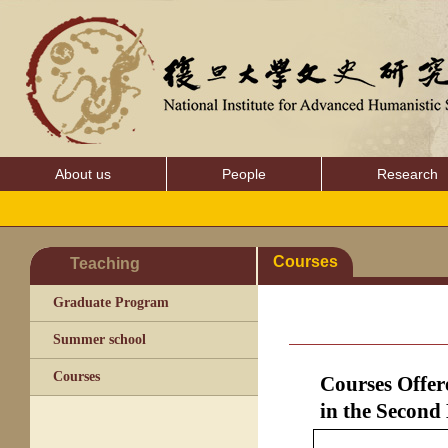
About us
People
Research
Courses
Teaching
Graduate Program
Summer school
Courses
Courses Offer
in the Second 