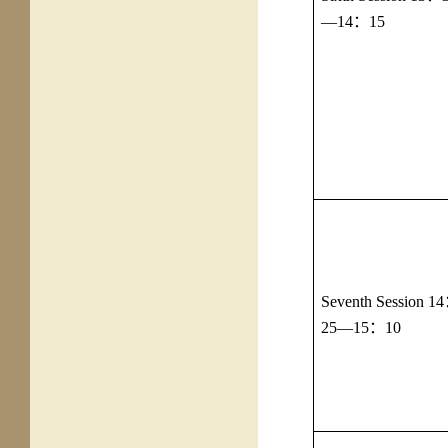
—14
：
15
Seventh Session 14
25—15
：
10