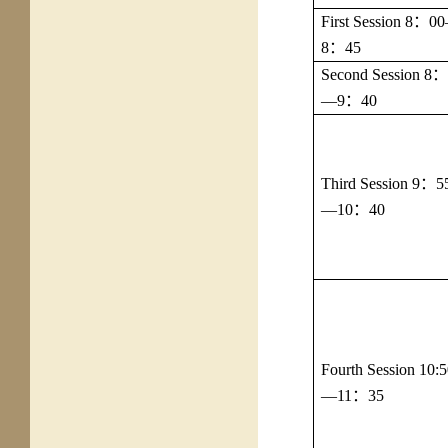
First Session 8
：
0
8
：
45
Second Session 8
：
—9
：
40
Third Session 9
：
5
—10
：
40
Fourth Session 10:
—11
：
35