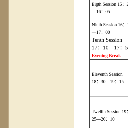
Eigth Session 15
：
—16
：
05
Ninth Session 16
：
—17
：
00
Tenth Session
17
：
10—17
：
5
Evening Break
Eleventh Session
18
：
30—19
：
15
Twelfth Session 19
25—20
：
10