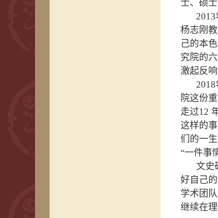
士、硕士
2013
杨志刚教
己的本色
究院的六
激起反响
2018
院这份重
走过
12 
这样的事
们的一生
“一件事
文史
好自己的
学术团队
继续在理