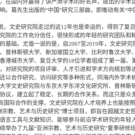
，在国内外赢得了讲严肃学术的好名声，提出的学术话
响。葛先生出版的“中国”研究三部曲，即推动有关“中
说，文史研究院走过的这
12
年也是幸运的，得到了复
究院的工作充分信任，很快形成的年轻的研究团队和
的基础。尤值一说的是，自
2007
至
2019
年，文史研究
、普林斯顿大学、新加坡国立大学、比利时鲁汶大学
香港城市大学、复旦大学的
18
位学者组成了第一届、
，对研究院的项目评审、人才引进和学术方向规划等
还以合作研究、访问研究等多种形式，同海内外学术
大学文史研究院与东京大学东洋文化研究所、普林斯
协议，建立起了稳定、长期的合作关系。而这只是众
有国际合作的支撑，文史研究院在人才培养上也能按
洲宗教、艺术与历史研究”博士项目，即旨在超越文史
语言工具与文献知识、能够参与前沿学术研究的年轻
续举办了九届“亚洲宗教、艺术与历史研究”夏季研修