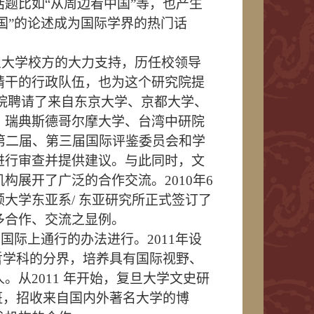
题比如“从周边看中国”等，也产生
国”的论述成为国际学界的热门话
旦大学校方的大力支持，历任校领导
精干的行政队伍，也为这个研究院提
院聘请了来自东京大学、京都大学、
、瑞典斯德哥尔摩大学、台湾中研院
第二届、第三届国际评鉴委员会和学
进行审查并提供建议。与此同时，文
机构展开了广泛的合作交流。
2010
年
6
顿大学东亚系
/ 
东亚研究所正式签订了
多合作、交流之显例。
照国际上通行的办法进行。
2011
年设
哲学科的分界，培养具有国际视野、
人。从
2011 
年开始，复旦大学文史研
班，招收来自国内外著名大学的博