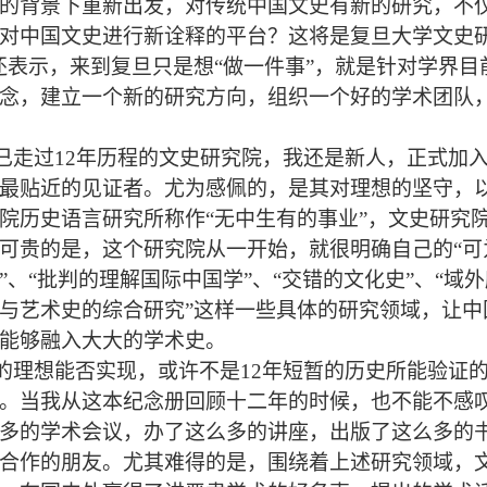
的背景下重新出发，对传统中国文史有新的研究，不仅
对中国文史进行新诠释的平台？这将是复旦大学文史
还表示，来到复旦只是想“做一件事”，就是针对学界
念，建立一个新的研究方向，组织一个好的学术团队
已走过
12
年历程的文史研究院，我还是新人，正式加
最贴近的见证者。尤为感佩的，是其对理想的坚守，
院历史语言研究所称作“无中生有的事业”，文史研究院
可贵的是，这个研究院从一开始，就很明确自己的“可为
”、“批判的理解国际中国学”、“交错的文化史”、“域
与艺术史的综合研究”这样一些具体的研究领域，让
能够融入大大的学术史。
的理想能否实现，或许不是
12
年短暂的历史所能验证
。当我从这本纪念册回顾十二年的时候，也不能不感
多的学术会议，办了这么多的讲座，出版了这么多的
合作的朋友。尤其难得的是，围绕着上述研究领域，