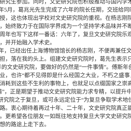
研究生参加。同时，文史研究院也积极推动与国内学
年
5
月，葛兆光先生完成了六年的院长任期，交班给同
授，这也体现出学校对文史研究院的重视。在杨志刚
，始终致力于在国际学界成为一个坚持学术品味并不
周年也写下这样一番话：六年了，复旦文史研究院乐
，并开始融入学术史。
年，已经出任上海博物馆馆长的杨志刚，不便再兼任
担，落在我的头上。组建文史研究院时，葛先生表示只
年的文史研究院，要做好的仍然是“一件事情”。傅斯年
业，也许“都不见得即是什么经国之大业，不朽之盛
消耗到这些不生利的事物上，也就足以点缀国家之崇
情”，正是期望于推动文史研究院能力求专精，以提升
研究院之于复旦，或可永远定位于“为复旦争取学术地位
路。衷心期待着再过十年、二十年，文史研究院真正能
。更希望各位朋友一如既往地支持复旦大学文史研究
想的路途上走下去。