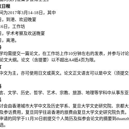
议日程
为2017年3月14-18日，其中
4日，到港、欢迎晚宴
-16日，工作坊
7日，学术考察及欢送晚宴
8日，离港。
务
学均需提交一篇论文，在工作坊上作10分钟左右的发表，并参与讨
论文大纲。论文（含提要）以不超出A4纸4页为限。
言
中文为主，亦可使用日文或英文。论文正文语言可以是中文（须提交
科
言、文学、历史、哲学、艺术、宗教、旅游、地理等学科中从事东亚
名
讨会由香港城市大学中文及历史学系、复旦大学文史研究院、京都大
及参访费用，复旦同学往返香港的旅费由复旦大学文史研究院负责
请的同学于11月30日前提交个人简历及拟参会论文的摘要到duanzhiqia
选。