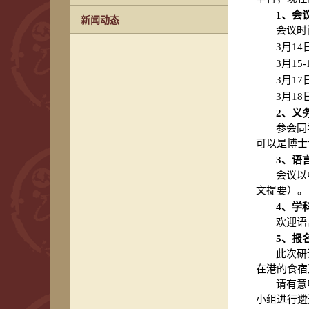
1、会
新闻动态
会议时间
3月1
3月15
3月1
3月1
2、义
参会同
可以是博士
3、语
会议以
文提要）。
4、学
欢迎语
5、报
此次研
在港的食宿
请有意申
小组进行遴