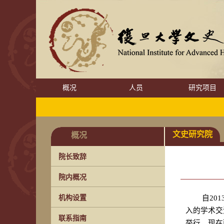
概况
人员
研究项目
文史研究院
概况
院长致辞
院内概况
机构设置
自
201
入的学术交
联系指南
举行，现在