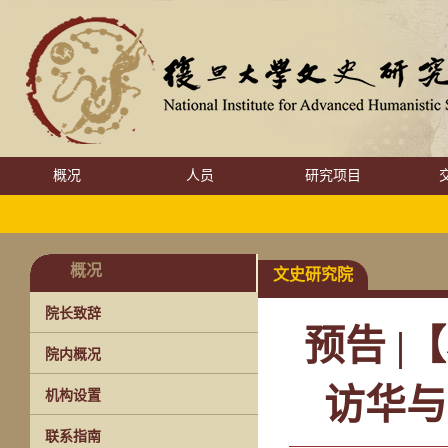
概况
人员
研究项目
概况
文史研究院
院长致辞
预告 |
院内概况
访华与
机构设置
联系指南