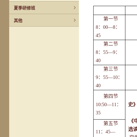
夏季研修班
第一节
其他
8：00—8：
45
第二节
8：55—9：
40
第三节
9：55—10：
40
第四节
10:50—11：
史
35
《
第五节
选
11：45—