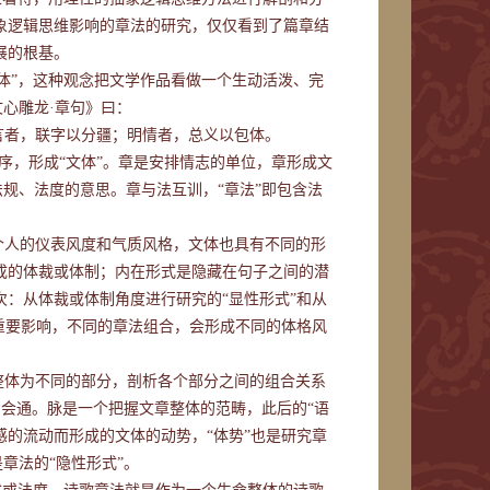
象逻辑思维影响的章法的研究，仅仅看到了篇章结
展的根基。
体”，这种观念把文学作品看做一个生动活泼、完
文心雕龙·章句》曰：
言者，联字以分疆；明情者，总义以包体。
秩序，形成“文体”。章是安排情志的单位，章形成文
法规、法度的意思。章与法互训，“章法”即包含法
个人的仪表风度和气质风格，文体也具有不同的形
成的体裁或体制；内在形式是隐藏在句子之间的潜
：从体裁或体制角度进行研究的“显性形式”和从
重要影响，不同的章法组合，会形成不同的体格风
整体为不同的部分，剖析各个部分之间的组合关系
和会通。脉是一个把握文章整体的范畴，此后的“语
情感的流动而形成的文体的动势，“体势”也是研究章
章法的“隐性形式”。