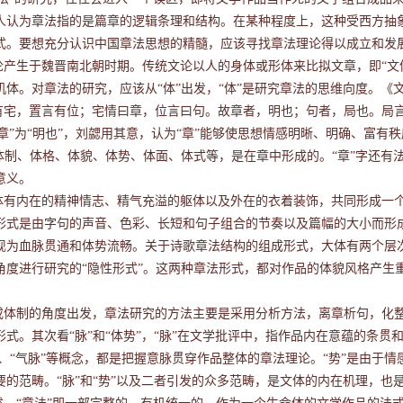
人认为章法指的是篇章的逻辑条理和结构。在某种程度上，这种受西方抽
式。要想充分认识中国章法思想的精髓，应该寻找章法理论得以成立和发
论产生于魏晋南北朝时期。传统文论以人的身体或形体来比拟文章，即“文
机体。对章法的研究，应该从“体”出发，“体”是研究章法的思维向度。《
有宅，置言有位；宅情曰章，位言曰句。故章者，明也；句者，局也。局
章”为“明也”，刘勰用其意，认为“章”能够使思想情感明晰、明确、富有
，体制、体格、体貌、体势、体面、体式等，是在章中形成的。“章”字还有
意义。
体有内在的精神情志、精气充溢的躯体以及外在的衣着装饰，共同形成一
形式是由字句的声音、色彩、长短和句子组合的节奏以及篇幅的大小而形
现为血脉贯通和体势流畅。关于诗歌章法结构的组成形式，大体有两个层次
角度进行研究的“隐性形式”。这两种章法形式，都对作品的体貌风格产生
或体制的角度出发，章法研究的方法主要是采用分析方法，离章析句，化
形式。其次看“脉”和“体势”，“脉”在文学批评中，指作品内在意蕴的条贯
脉”、“气脉”等概念，都是把握意脉贯穿作品整体的章法理论。“势”是由于
要的范畴。“脉”和“势”以及二者引发的众多范畴，是文体的内在机理，也是