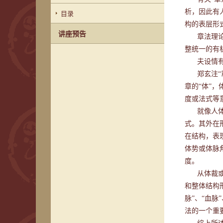
析，因此有
目录
构的表层形
讲座预告
章法理
整统一的有
夫设情
郑玄注“
章的“体”
度或法式等
就像人
式。其外在
在结构，表
体势或体脉
度。
从体裁
和整体结构
脉”、“血
法的一个重