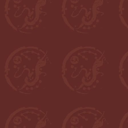
小寺敦
马场纪寿
Ori Sela
李珊娜（Johanna Lidn）
中西俊英
芮传明
田梅（Margaret Tillman）
陆海默
戴卡琳（Carine Defoort）
杜春媚
何俊