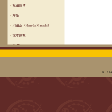
松田康博
左娅
羽田正（Haneda Masashi）
塚本磨充
菅 丰
板仓圣哲
李晨
Tel. / 
伍国
马新跃（William Ma）
安妮（Annick Gijsbers）
大野公贺