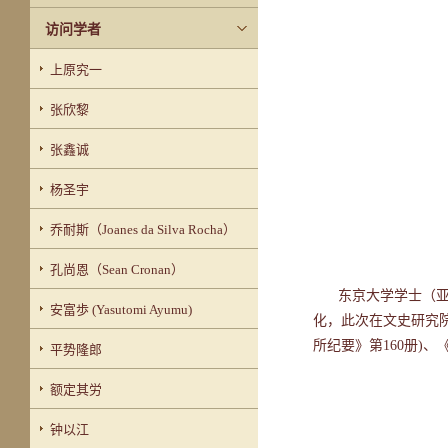
访问学者
上原究一
张欣黎
张鑫诚
杨圣宇
乔耐斯（Joanes da Silva Rocha）
孔尚恩（Sean Cronan）
东京大学学士（
安富歩 (Yasutomi Ayumu)
化，此次在文史研究院
所纪要》第160册)
平势隆郎
额定其労
钟以江