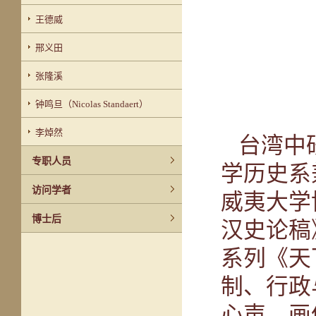
王德威
邢义田
张隆溪
钟鸣旦（Nicolas Standaert）
李焯然
台湾中
专职人员
学历史系
访问学者
威夷大学
博士后
汉史论稿
系列《天
制、行政
心声—画