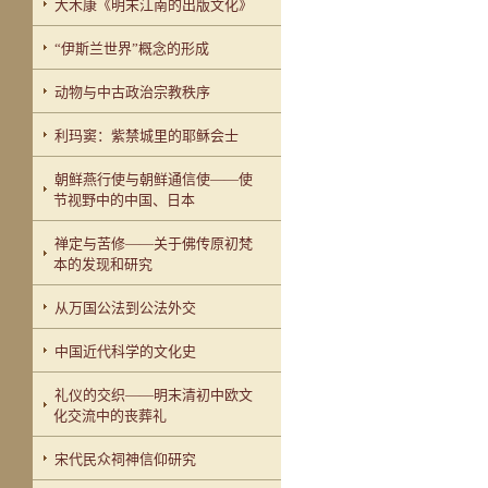
大木康《明末江南的出版文化》
“伊斯兰世界”概念的形成
动物与中古政治宗教秩序
利玛窦：紫禁城里的耶稣会士
朝鲜燕行使与朝鲜通信使——使
节视野中的中国、日本
禅定与苦修——关于佛传原初梵
本的发现和研究
从万国公法到公法外交
中国近代科学的文化史
礼仪的交织——明末清初中欧文
化交流中的丧葬礼
宋代民众祠神信仰研究