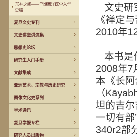
形神之间——早期西洋医学入华
文史研
史稿
《禅定与
复旦文史专刊
2010
文史讲堂讲演集
思想史论坛
本书是
研究生入门手册
2008
文献集成
本《长阿含
亚洲艺术、宗教与历史研究
（Kāya
图像文化史系列
坦的吉尔
学术通讯
一切有部
复旦学报专栏
340r2
研究人员出版物