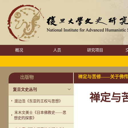
概况
人员
研究项目
禅定与苦修——关于佛
出版物
复旦文史丛刊
禅定与
渡边浩《东亚的王权与思想》
末木文美士《日本佛教史——思
想史的探索》