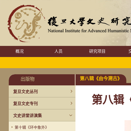
概况
人员
研究项目
第八辑《由今溯古》
出版物
复旦文史丛刊
第八辑
复旦文史专刊
文史讲堂讲演集
第十辑《环中象外》