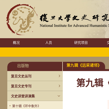
概况
人员
研究项目
第九辑《远采诸邻》
出版物
复旦文史丛刊
第九辑
复旦文史专刊
文史讲堂讲演集
第十辑《环中象外》