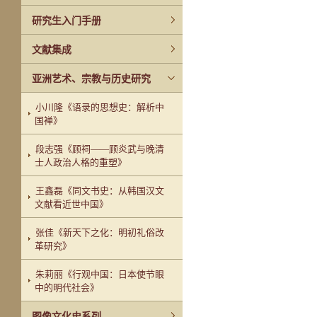
研究生入门手册
文献集成
亚洲艺术、宗教与历史研究
小川隆《语录的思想史：解析中
国禅》
段志强《顾祠——顾炎武与晚清
士人政治人格的重塑》
王鑫磊《同文书史：从韩国汉文
文献看近世中国》
张佳《新天下之化：明初礼俗改
革研究》
朱莉丽《行观中国：日本使节眼
中的明代社会》
图像文化史系列