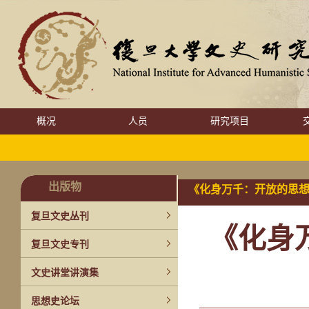
概况
人员
研究项目
出版物
《化身万千：开放的思
复旦文史丛刊
《化身
复旦文史专刊
文史讲堂讲演集
思想史论坛