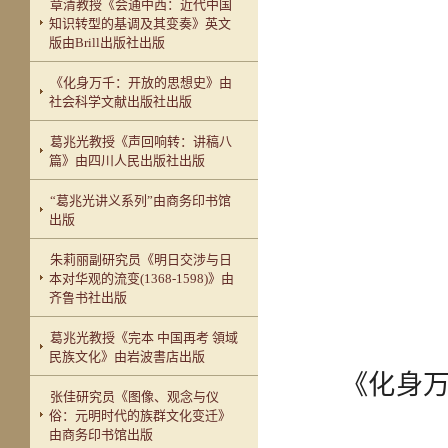
章清教授《会通中西：近代中国
知识转型的基调及其变奏》英文
版由Brill出版社出版
《化身万千：开放的思想史》由
社会科学文献出版社出版
葛兆光教授《声回响转：讲稿八
篇》由四川人民出版社出版
“葛兆光讲义系列”由商务印书馆
出版
朱莉丽副研究员《明日交涉与日
本对华观的流变(1368-1598)》由
齐鲁书社出版
葛兆光教授《完本 中国再考 領域
民族文化》由岩波書店出版
《化身
张佳研究员《图像、观念与仪
俗：元明时代的族群文化变迁》
由商务印书馆出版