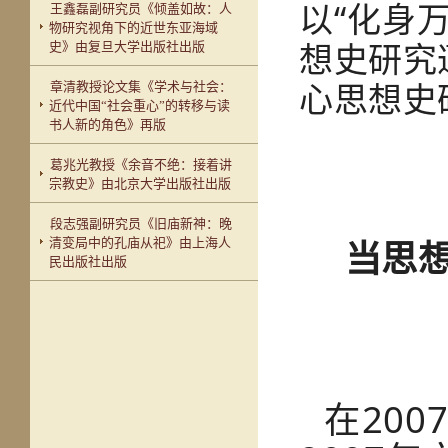
以“化身
王鑫磊副研究员《倾盖如故：人
物研究视角下的近世东亚海域
想史研究
史》由复旦大学出版社出版
心思想史
章清教授论文集《学术与社会：
近代中国“社会重心”的转移与读
书人新的角色》再版
葛兆光教授《余音不绝：接着讲
宗教史》由北京大学出版社出版
段志强副研究员《旧庙新神：晚
当思
清变局中的孔庙从祀》由上海人
民出版社出版
在20