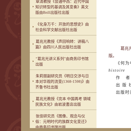
章清教授《会通中西：近代中国
知识转型的基调及其变奏》英文
版由Brill出版社出版
《化身万千：开放的思想史》由
社会科学文献出版社出版
葛兆光教授《声回响转：讲稿八
篇》由四川人民出版社出版
葛兆光
版。
“葛兆光讲义系列”由商务印书馆
《何为
出版
histoire
朱莉丽副研究员《明日交涉与日
作 者
本对华观的流变(1368-1598)》由
出 版 
齐鲁书社出版
出版时
葛兆光教授《完本 中国再考 領域
民族文化》由岩波書店出版
张佳研究员《图像、观念与仪
俗：元明时代的族群文化变迁》
由商务印书馆出版