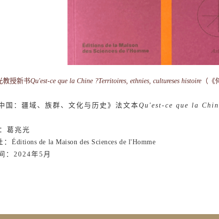
教授新书
Qu'est-ce que la Chine ?Territoires, ethnies, cultureses histoire
（《
中国：疆域、族群、文化与历史》法文本
Qu'est-ce que la Chine
：葛兆光
社：
Éditions de la Maison des Sciences de l'Homme
间：2024年5月