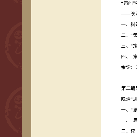
“策问”
——晚
一、科
二、
“
三、
“
四、
“
余论：
第二编
晚清
“
一、
“
二、
“
三、读