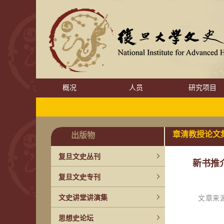
概况
人员
研究项目
章清教授论文
出版物
复旦文史丛刊
新书推
复旦文史专刊
文章来
文史讲堂讲演集
思想史论坛