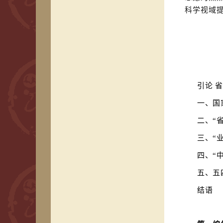
科学视域
引
论
省
一、国
二、
“
三、
“
四、
“
五、五
结
语