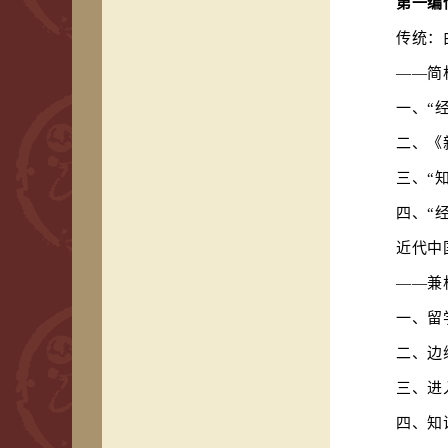
第一编
传统：
——简
一、
“
二、《
三、
“
四、
“
近代中
——兼
一、留
二、边
三、进
四、知